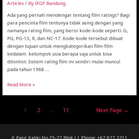
Articles
/ By
IFGF Bandung
Ada yang pernah mendengar tentang film ratings? Bagi
para pencinta film tentunya tidak asing dengan yang
namanya rating film, yang berisi kode-kode seperti: G,
PG, PG-13, R, dan NC-17. Kode-kode tersebut dibuat
dengan tujuan untuk mengkategorikan film-film
kedalam kelompok usia berapa saja untuk bisa
ditonton. Sistem rating film ini sendiri mulai muncul
pada tahun 1968 …
Read More »
1
2
…
11
Next Page
→
Jl. Pasir Kaliki No.25-27 Blok J | Phone: +62 877 2211