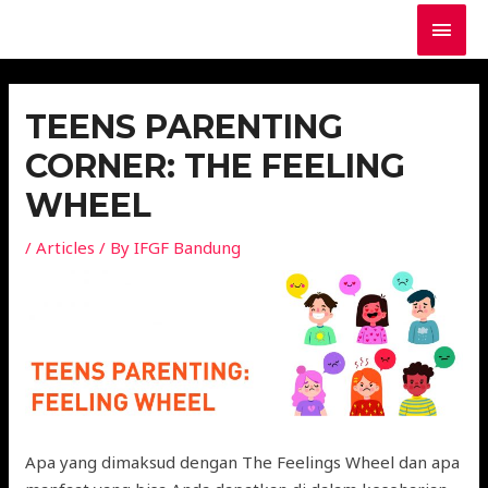
TEENS PARENTING
CORNER: THE FEELING
WHEEL
/
Articles
/ By
IFGF Bandung
Apa yang dimaksud dengan The Feelings Wheel dan apa