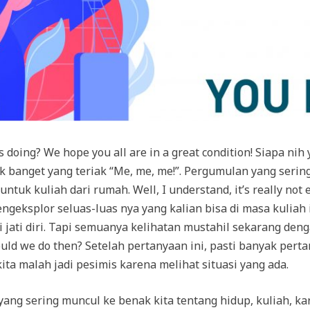
s doing? We hope you all are in a great condition! Siapa n
k banget yang teriak “Me, me, me!”. Pergumulan yang sering
ntuk kuliah dari rumah. Well, I understand, it’s really not
ngeksplor seluas-luas nya yang kalian bisa di masa kuliah 
ari jati diri. Tapi semuanya kelihatan mustahil sekarang de
uld we do then? Setelah pertanyaan ini, pasti banyak pert
ita malah jadi pesimis karena melihat situasi yang ada.
ng sering muncul ke benak kita tentang hidup, kuliah, kari