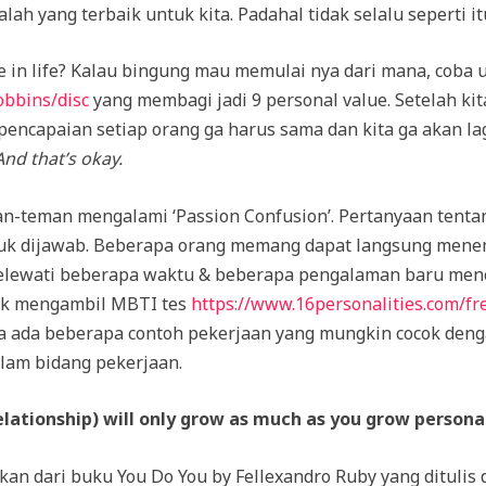
h yang terbaik untuk kita. Padahal tidak selalu seperti it
ue in life? Kalau bingung mau memulai nya dari mana, coba
bbins/disc
yang membagi jadi 9 personal value. Setelah kit
pencapaian setiap orang ga harus sama dan kita ga akan la
And that’s okay.
an-teman mengalami ‘Passion Confusion’. Pertanyaan tenta
k dijawab. Beberapa orang memang dapat langsung menem
elewati beberapa waktu & beberapa pengalaman baru men
k mengambil MBTI tes
https://www.16personalities.com/fre
juga ada beberapa contoh pekerjaan yang mungkin cocok den
am bidang pekerjaan.
relationship) will only grow as much as you grow persona
kan dari buku You Do You by Fellexandro Ruby yang ditulis