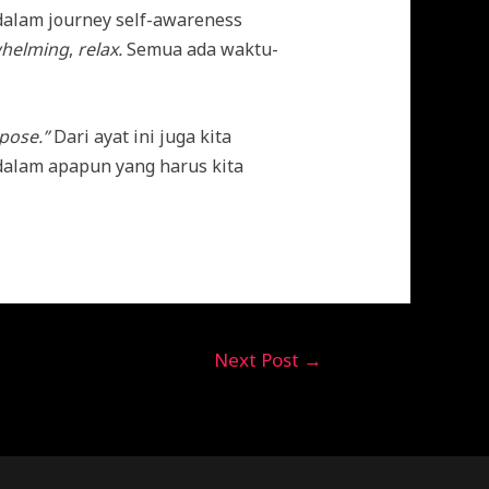
 dalam journey self-awareness
whelming
,
relax.
Semua ada waktu-
rpose.”
Dari ayat ini juga kita
dalam apapun yang harus kita
Next Post
→